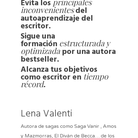
principales
Evita los
inconvenientes
del
autoaprendizaje del
Home
escritor.
Sigue una
Contactar
estructurada y
formación
optimizada
por una autora
Sobre Vanir
bestseller.
Cursos
Alcanza tus objetivos
tiempo
como escritor en
Mis cursos
récord
.
Lena Valenti
Autora de sagas como Saga Vanir , Amos
y Mazmorras, El Diván de Becca… de los