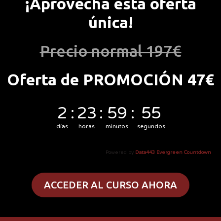
¡Aprovecha esta oferta
única!
Precio normal 197€
Oferta de PROMOCIÓN 47€
2
:
23
:
59
:
54
días
horas
minutos
segundos
Powered by
Data443 Evergreen Countdown
ACCEDER AL CURSO AHORA