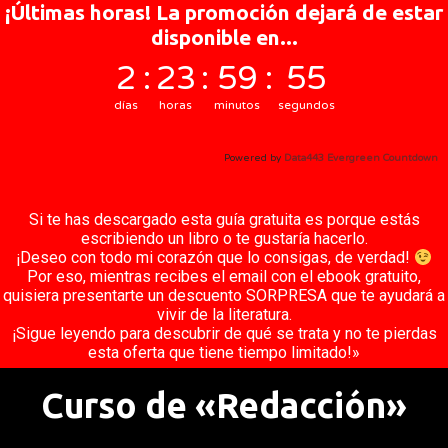
¡Últimas horas! La promoción dejará de estar
disponible en...
2
:
23
:
59
:
54
días
horas
minutos
segundos
Tu regalo ya está en camino a tu
Powered by
Data443 Evergreen Countdown
correo electrónico.
Si te has descargado esta guía gratuita es porque estás
escribiendo un libro o te gustaría hacerlo.
¡Deseo con todo mi corazón que lo consigas, de verdad!
Por eso, mientras recibes el email con el ebook gratuito,
quisiera presentarte un descuento SORPRESA que te ayudará a
vivir de la literatura.
¡Sigue leyendo para descubrir de qué se trata y no te pierdas
esta oferta que tiene tiempo limitado!»
Curso de «Redacción»