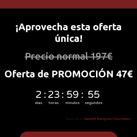
¡Aprovecha esta oferta
única!
Precio normal 197€
Oferta de PROMOCIÓN 47€
2
:
23
:
59
:
54
días
horas
minutos
segundos
Powered by
Data443 Evergreen Countdown