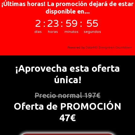
¡Últimas horas! La promoción dejará de estar
Curso de «Redacción»
disponible en...
2
:
23
:
59
:
54
Aprende a escribir textos de calidad con
días
horas
minutos
segundos
los que ganar la confianza y seguridad
necesarias para mostrarlos y cumplir ese
Powered by
Data443 Evergreen Countdown
sueño que tanto ansías de escribir tu libro.
¡Aprovecha esta oferta
única!
Precio normal 197€
Oferta de PROMOCIÓN
47€